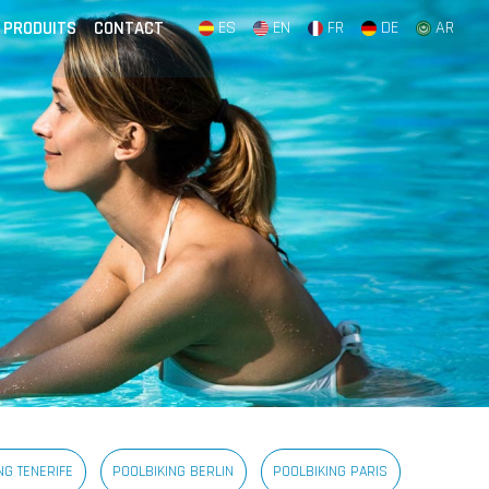
PRODUITS
CONTACT
ES
EN
FR
DE
AR
NG TENERIFE
POOLBIKING BERLIN
POOLBIKING PARIS