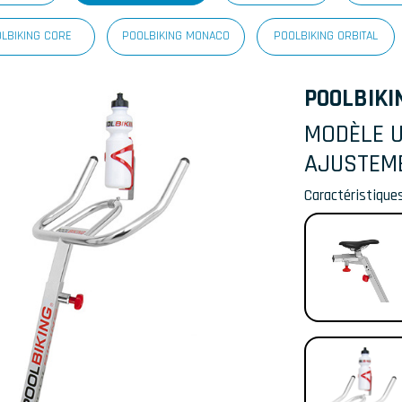
LBIKING CORE
POOLBIKING MONACO
POOLBIKING ORBITAL
POOLBIKI
MODÈLE 
AJUSTEME
Caractéristiques