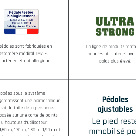
pédales sont fabriquées en
La ligne de produits renf
astomère médical TM7LF,
pour les utilisateurs ave
bactérien et antiallergique.
poids plus élevé.
oppées sous le système
Pédales
garantissent une biomecánique
ajustables
soit la taille de la personne.
basée sur une carte de points
Le pied rest
 hauteurs d'utilisateur
immobilisé po
1,60 m, 1,70 m, 1,80 m, 1,90 m et