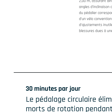
2,00 m, assurant ain
angles d'inclinaison 
du pédalier corresp
d'un vélo conventionn
d'ajustements inutil
blessures dues à un
30 minutes par jour
Le pédalage circulaire élim
morts de rotation pendant 