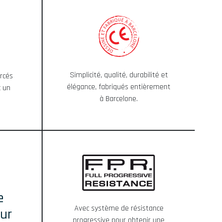
Simplicité, qualité, durabilité et
orcés
élégance, fabriqués entièrement
c un
à Barcelone.
e
Avec système de résistance
ur
progressive pour obtenir une