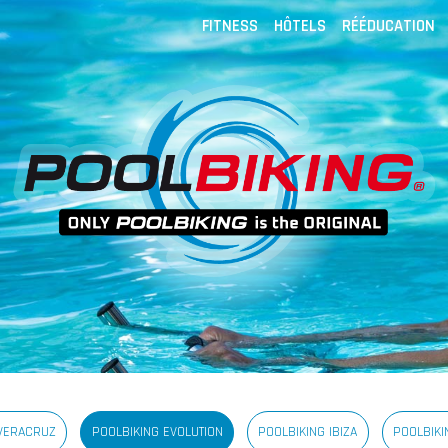
FITNESS
HÔTELS
RÉÉDUCATION
 VERACRUZ
POOLBIKING EVOLUTION
POOLBIKING IBIZA
POOLBIKI