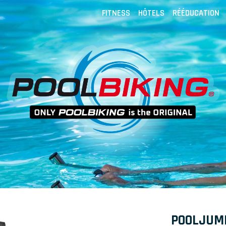
FITNESS
HÔTELS
RÉÉDUCATION
POOLJUM