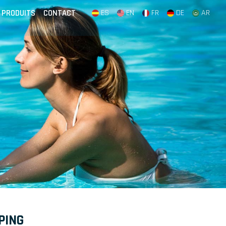
PRODUITS
CONTACT
ES
EN
FR
DE
AR
PING