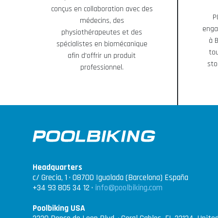
conçus en collaboration avec des
P
médecins, des
enga
physiothérapeutes et des
à 
spécialistes en biomécanique
to
afin d'offrir un produit
sto
professionnel.
Headquarters
c/ Grecia, 1 · 08700 Igualada (Barcelona) España
+34 93 805 34 12 ·
info@poolbiking.com
Poolbiking USA